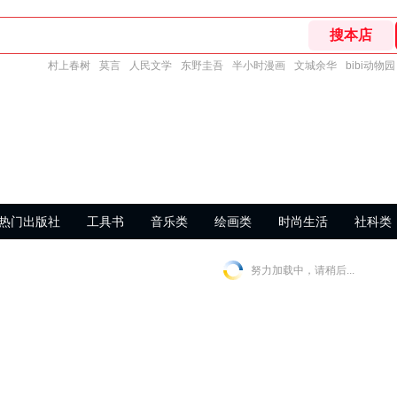
村上春树
莫言
人民文学
东野圭吾
半小时漫画
文城余华
bibi动物园
热门出版社
工具书
音乐类
绘画类
时尚生活
社科类
努力加载中，请稍后...