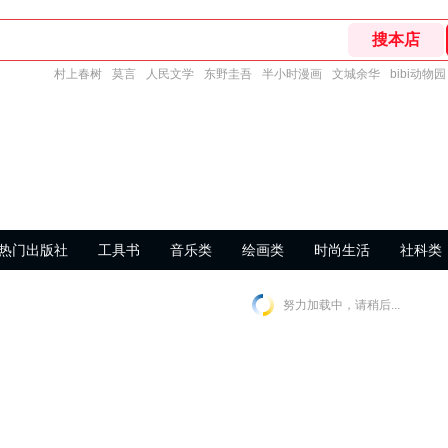
村上春树
莫言
人民文学
东野圭吾
半小时漫画
文城余华
bibi动物园
热门出版社
工具书
音乐类
绘画类
时尚生活
社科类
努力加载中，请稍后...